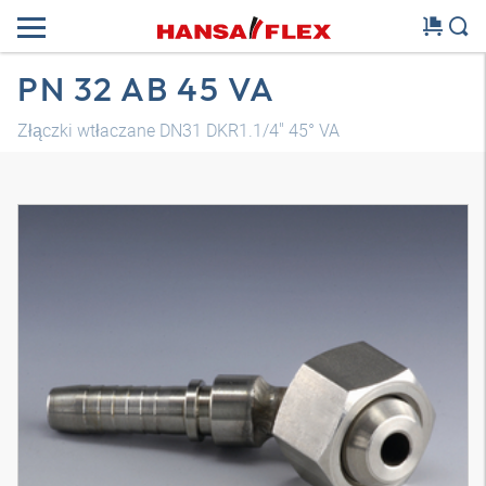
PN 32 AB 45 VA
Złączki wtłaczane DN31 DKR1.1/4" 45° VA
Model 3D