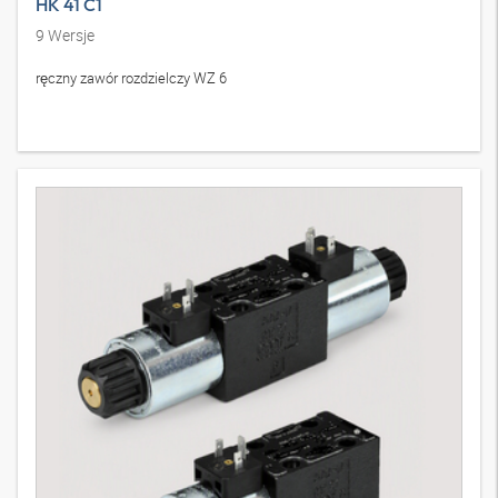
HK 41 C1
9
Wersje
ręczny zawór rozdzielczy WZ 6