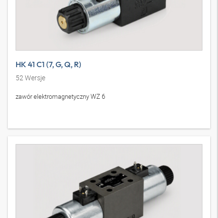
HK 41 C1 (7, G, Q, R)
52
Wersje
zawór elektromagnetyczny WZ 6