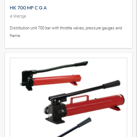
HK 700 MF C G A
4
Wersje
Distribution unit 700 bar with throttle valves, pressure gauges and
frame