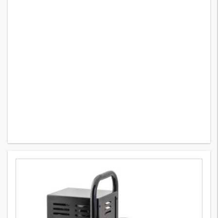
HK 700 PA
5
Wersje
pompa pneumohydrauliczna 700 bar