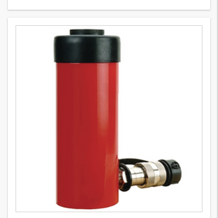
HK 700 CV
3
Wersje
Stop and flow valve 700 bar