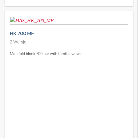
HK 700 HU
4
Wersje
Universal cylinders aluminium 700 bar single-acting with spring
retraction
HK 700 MF
2
Wersje
Manifold block 700 bar with throttle valves