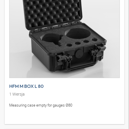
HFM M BOX L 80
1
Wersja
Measuring case empty for gauges Ø80