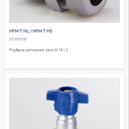
HFM T HL / HFM T HS
20
Wersje
Przyłącze pomiarowe ,seria M 16 x 2