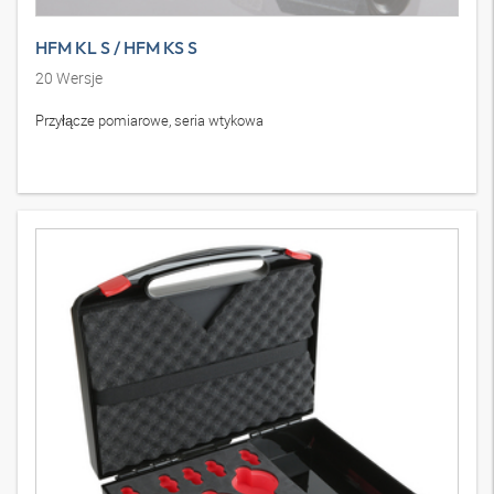
HFM KL S / HFM KS S
20
Wersje
Przyłącze pomiarowe, seria wtykowa