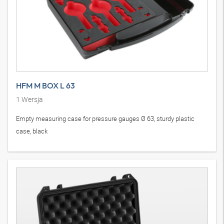
HFM M BOX L 63
1
Wersja
Empty measuring case for pressure gauges Ø 63, sturdy plastic
case, black