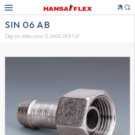
SIN 06 AB
Złączki wtłaczane SI DN06 DKR1/4"