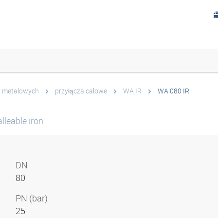
y metalowych
przyłącza calowe
WA IR
WA 080 IR
lleable iron
DN
80
PN (bar)
25