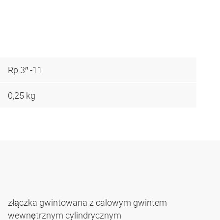
Rp 3″ -11
0,25 kg
złączka gwintowana z calowym gwintem
wewnętrznym cylindrycznym