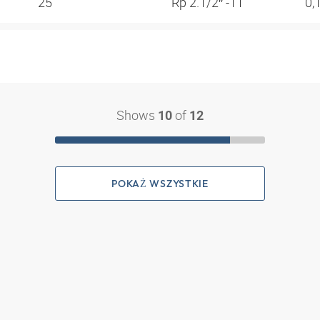
25
Rp 2.1/2″ -11
0,
Shows
of
10
12
POKAŻ WSZYSTKIE