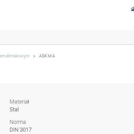
tem ślimakowym
ASK M A
Materiał
Stal
Norma
DIN 3017