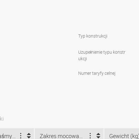
Typ konstrukcji
Uzupełnienie typu konstr
ukcji
Numer taryfy celnej
ki
Szerokość taśmy (mm)
Zakres mocowania (mm)
Gewicht (kg