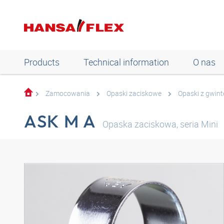
Products
Technical information
O nas
Zamocowania
Opaski zaciskowe
Opaski z gwin
ASK M A
Opaska zaciskowa, seria Mini