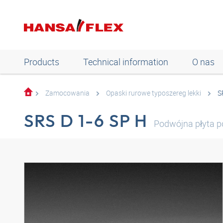
Products
Technical information
O nas
Zamocowania
Opaski rurowe typoszereg lekki
S
SRS D 1-6 SP H
Podwójna płyta p