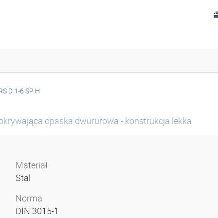
RS D 1-6 SP H
okrywająca opaska dwururowa - konstrukcja lekka
Materiał
Stal
Norma
DIN 3015-1