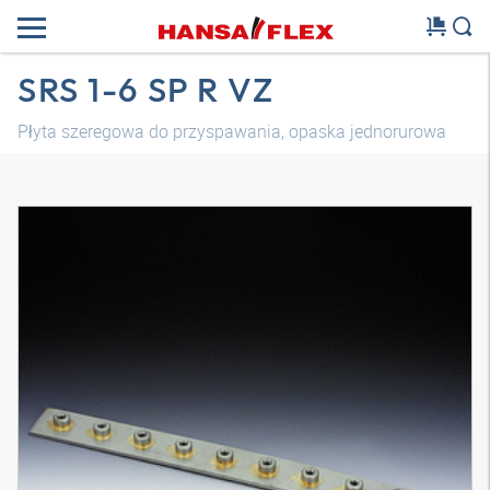
SRS 1-6 SP R VZ
Płyta szeregowa do przyspawania, opaska jednorurowa