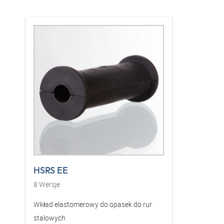
HSRS EE
8
Wersje
Wkład elastomerowy do opasek do rur
stalowych