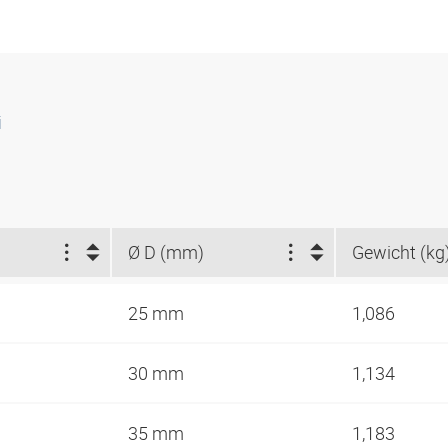
i
Ø D (mm)
Gewicht (kg
25 mm
1,086
30 mm
1,134
35 mm
1,183