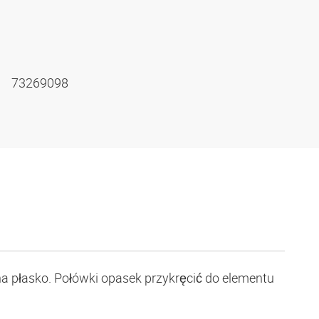
73269098
na płasko. Połówki opasek przykręcić do elementu