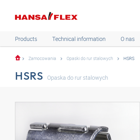
Products
Technical information
O nas
Zamocowania
Opaski do rur stalowych
HSRS
HSRS
Opaska do rur stalowych