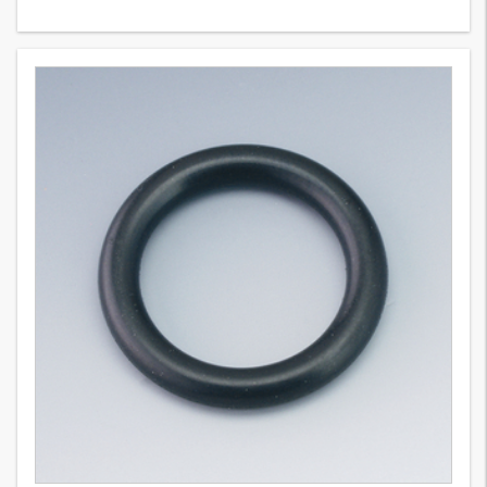
BOX D
3
Wersje
BOX, D