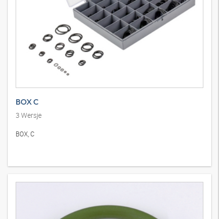
BOX C
3
Wersje
BOX, C