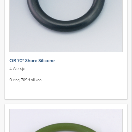
OR 70° Shore Silicone
4
Wersje
O-ring, 70SH silikon