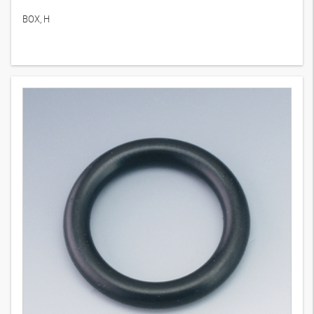
BOX H
2
Wersje
BOX, H