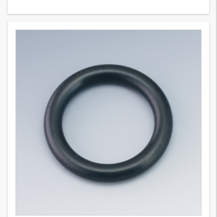
OR 70° Shore NBR 31-40
176
Wersje
O-ring, 70SH NBR