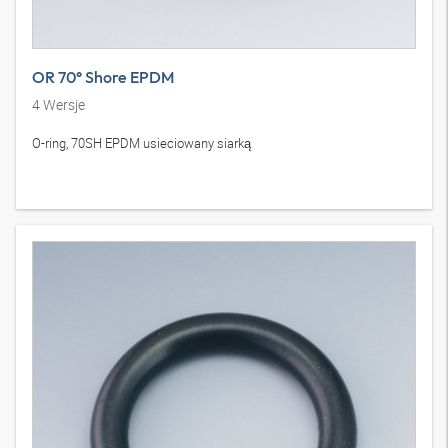
OR 70° Shore EPDM
4
Wersje
O-ring, 70SH EPDM usieciowany siarką