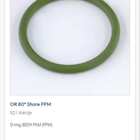
OR 80° Shore FPM
921
Wersje
O-ring, 80SH FKM (FPM)