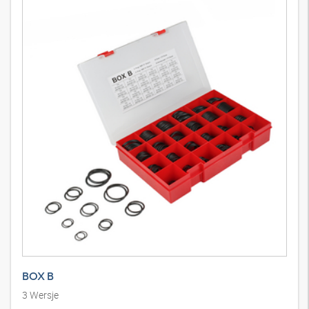
BOX B
3
Wersje