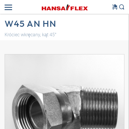
W45 AN HN
Króciec wkręcany, kąt 45°
Model 3D