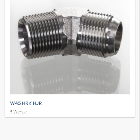
W45 HRK HJR
5
Wersje
Króciec wkręcany, kąt 45°