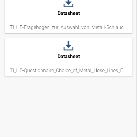
Datasheet
TI_HF-Fragebogen_zur_Auswahl_von_Metall-Schlauchleitungen_DExpdf
Datasheet
TI_HF-Questionnaire_Choice_of_Metal_Hose_Lines_ENxpdf