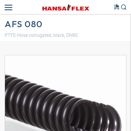
AFS 080
PTFE-Hose corrugated, black, DN80