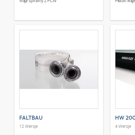
Wąż spiralny z PCW
Płaski wą
FALTBAU
HW 20
12
Wersje
4
Wersje