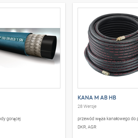
KANA M AB HB
28
Wersje
dy gorącej
przewód węża kanałowego do p
DKR, AGR