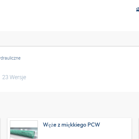
drauliczne
23
Wersje
Węże z miękkiego PCW