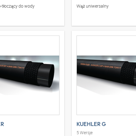
-tłoczący do wody
Wąż uniwersalny
ER
KUEHLER G
5
Wersje