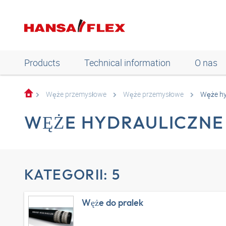
Products
Technical information
O nas
Węże przemysłowe
Węże przemysłowe
Węże hy
WĘŻE HYDRAULICZNE
KATEGORII: 5
Węże do pralek