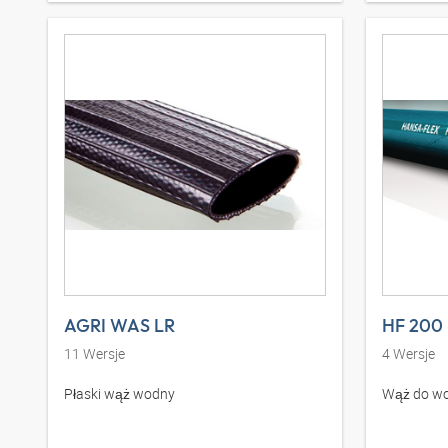
AGRI WAS LR
HF 200
11
Wersje
4
Wersje
Płaski wąż wodny
Wąż do wo