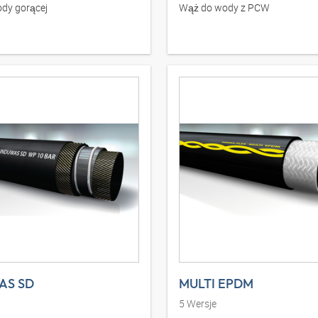
dy gorącej
Wąż do wody z PCW
AS SD
MULTI EPDM
5
Wersje