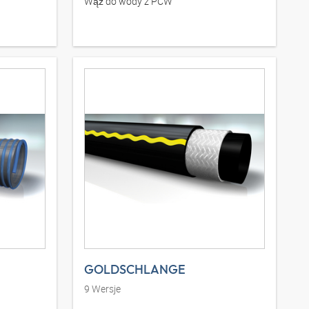
Wąż do wody z PCW
GOLDSCHLANGE
9
Wersje