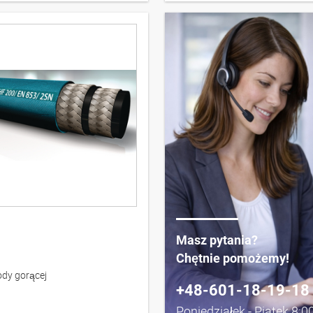
Masz pytania?
Chętnie pomożemy!
dy gorącej
+48-601-18-19-18
Poniedziałek - Piatek 8:0