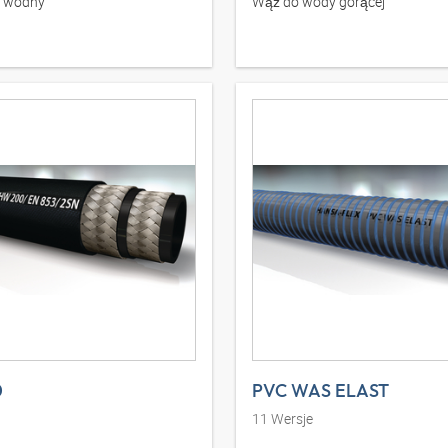
ż wodny
Wąż do wody gorącej
0
PVC WAS ELAST
11
Wersje