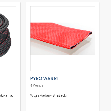
PYRO WAS RT
4
Wersje
łukania,
Wąż składany strażacki