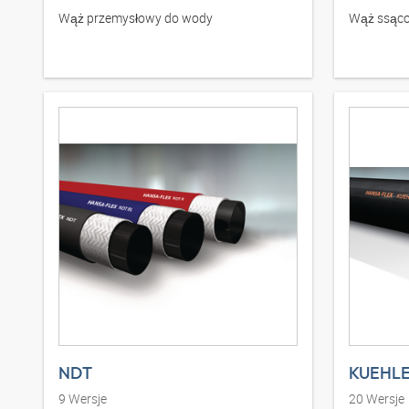
Wąż przemysłowy do wody
Wąż ssąco
NDT
KUEHL
9
Wersje
20
Wersje