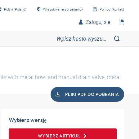
Polski (Poland)
Wyszukiwanie sprzedawcy
Pomoc i kontakt
Zaloguj się
its with metal bowl and manual drain valve, metal
PLIKI PDF DO POBRANIA
Wybierz wersję
WYBIERZ ARTYKUŁ