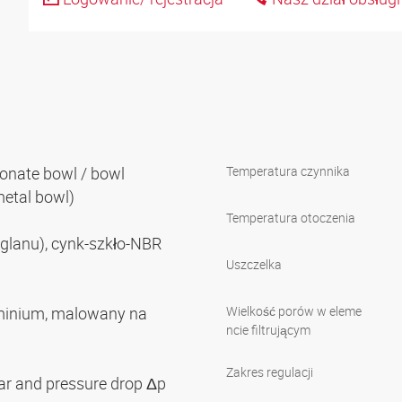
onate bowl / bowl
Temperatura czynnika
metal bowl)
Temperatura otoczenia
glanu), cynk-szkło-NBR
Uszczelka
minium, malowany na
Wielkość porów w eleme
ncie filtrującym
Zakres regulacji
bar and pressure drop Δp