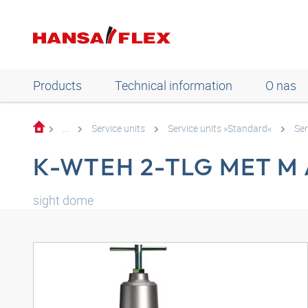
Products
Technical information
O nas
...
Service units
Service units »Standard«
Ser
K-WTEH 2-TLG MET M
sight dome