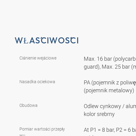
WŁAŚCIWOŚCI
Ciśnienie wejściowe
Max. 16 bar (polycarb
guard), Max. 25 bar (
Nasadka ociekowa
PA (pojemnik z poliwę
(pojemnik metalowy)
Obudowa
Odlew cynkowy / alu
kolor srebrny
Pomiar wartości przepły
At P1 = 8 bar, P2 = 6 
wu