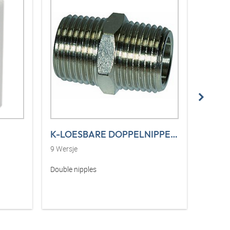
K-LOESBARE DOPPELNIPPEL MS
K-RD 
9
Wersje
11
Wers
Double nipples
Reducing