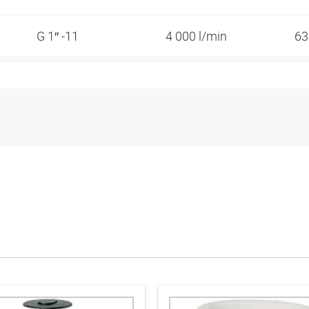
G 1″ -11
4 000 l/min
6