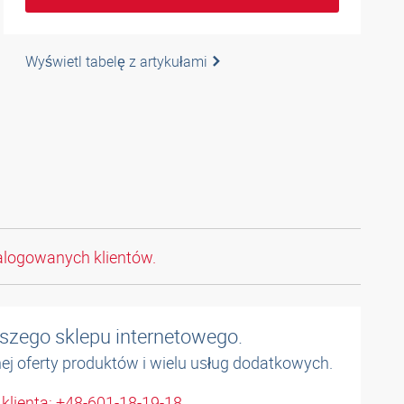
Wyświetl tabelę z artykułami
alogowanych klientów.
naszego sklepu internetowego.
łnej oferty produktów i wielu usług dodatkowych.
 klienta: +48-601-18-19-18