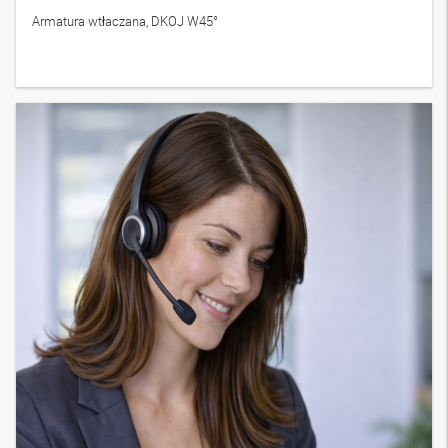
PA 700 AOJ 45
4
Wersje
Armatura wtłaczana, DKOJ W45°