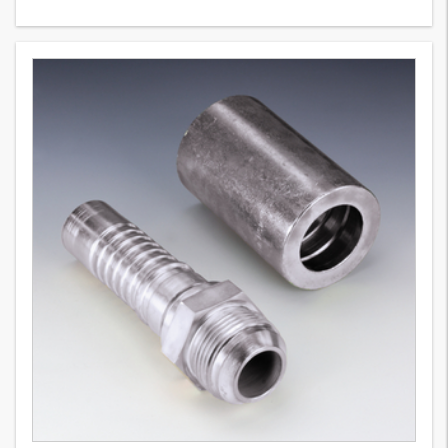
PA 700 AOJ 90
4
Wersje
Armatura wtłaczana, DKOJ W90°