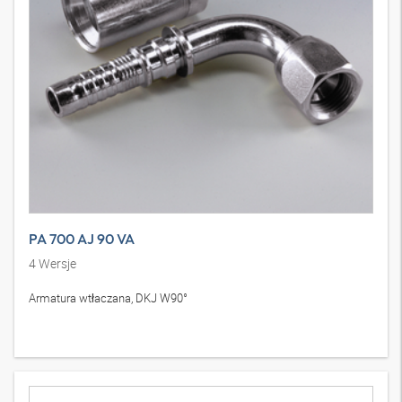
PA 700 AJ 90 VA
4
Wersje
Armatura wtłaczana, DKJ W90°